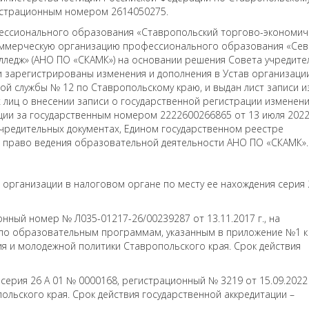
гистрационным номером 2614050275.
ессионального образования «Ставропольский торгово-экономич
оммерческую организацию профессионального образования «Сев
лледж» (АНО ПО «СКАМК») на основании решения Совета учредите
ы и зарегистрированы изменения и дополнения в Устав организаци
й службы № 12 по Ставропольскому краю, и выдан лист записи и
 лиц о внесении записи о государственной регистрации изменени
ии за государственным номером 2222600266865 от 13 июля 2022
чредительных документах, Едином государственном реестре
х право ведения образовательной деятельности АНО ПО «СКАМК».
й организации в налоговом органе по месту ее нахождения серия
нный номер № Л035-01217-26/00239287 от 13.11.2017 г., на
по образовательным программам, указанным в приложение №1 к
 и молодежной политики Ставропольского края. Срок действия
серия 26 А 01 № 0000168, регистрационный № 3219 от 15.09.2022 г
ьского края. Срок действия государственной аккредитации –