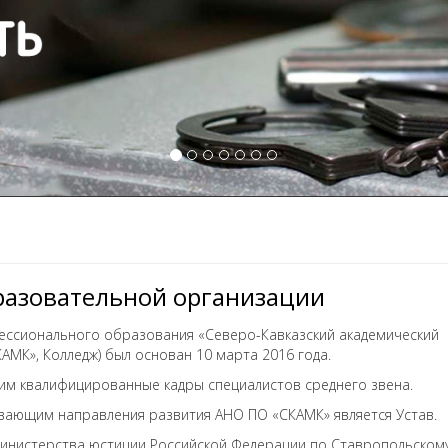
разовательной организации
ессионального образования «Северо-Кавказский академический
МК», Колледж) был основан 10 марта 2016 года.
им квалифицированные кадры специалистов среднего звена.
ающим направления развития АНО ПО «СКАМК» является Устав.
инистерства юстиции Российской Федерации по Ставропольском