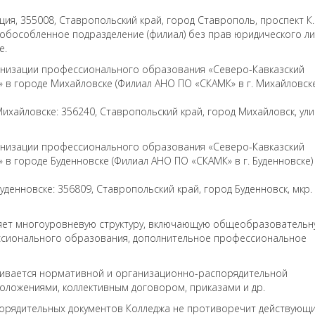
ия, 355008, Ставропольский край, город Ставрополь, проспект К.
 обособленное подразделение (филиал) без прав юридического ли
е.
низации профессионального образования «Северо-Кавказский
в городе Михайловске (Филиал АНО ПО «СКАМК» в г. Михайловске
ихайловске: 356240, Ставропольский край, город Михайловск, ул
низации профессионального образования «Северо-Кавказский
в городе Буденновске (Филиал АНО ПО «СКАМК» в г. Буденновске)
денновске: 356809, Ставропольский край, город Буденновск, мкр. 
ляет многоуровневую структуру, включающую общеобразовательн
ссионального образования, дополнительное профессиональное
ивается нормативной и организационно-распорядительной
положениями, коллективным договором, приказами и др.
орядительных документов Колледжа не противоречит действующ