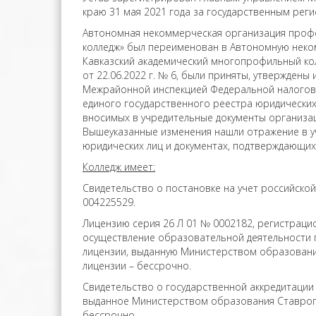
краю 31 мая 2021 года за государственным ре
Автономная некоммерческая организация проф
колледж» был переименован в Автономную нек
Кавказский академический многопрофильный ко
от 22.06.2022 г. № 6, были приняты, утвержден
Межрайонной инспекцией Федеральной налогово
единого государственного реестра юридических
вносимых в учредительные документы организац
Вышеуказанные изменения нашли отражение в у
юридических лиц и документах, подтверждающи
Колледж имеет:
Свидетельство о постановке на учет российско
004225529.
Лицензию серия 26 Л 01 № 0002182, регистрацио
осуществление образовательной деятельности 
лицензии, выданную Министерством образования
лицензии – бессрочно.
Свидетельство о государственной аккредитации 
выданное Министерством образования Ставропол
бессрочно.