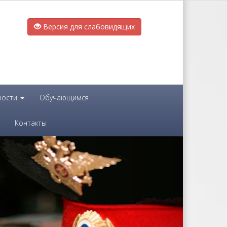
Версия для слабовидящих
ности
Обучающимся
Контакты
Next