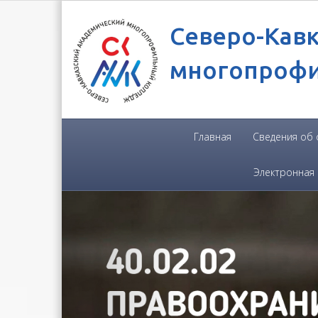
Северо-Кав
многопроф
Главная
Сведения об
Электронная
Previous