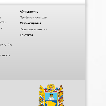
Абитуриенту
и
Приёмная комиссия
истем
Обучающимся
 и
Расписание занятий
Контакты
 учет (по
льность