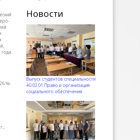
Новости
еский
еро-
лей
и
з
й,
 года.
Выпуск студентов специальности
 26 №
40.02.01 Право и организация
социального обеспечения
.,