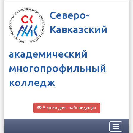
Северо-
Кавказский
академический
многопрофильный
колледж
Версия для слабовидящих
Toggle
navigatio