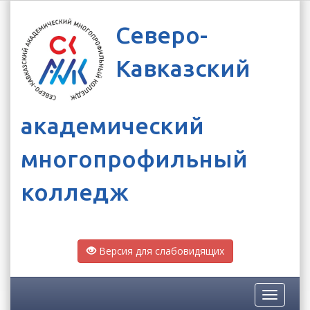
Северо-
Кавказский
академический
многопрофильный
колледж
Версия для слабовидящих
Toggle
navigatio