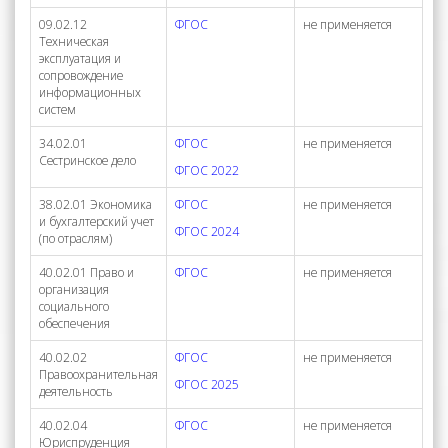
09.02.12
ФГОС
не применяется
Техническая
эксплуатация и
сопровождение
информационных
систем
34.02.01
ФГОС
не применяется
Сестринское дело
ФГОС 2022
38.02.01 Экономика
ФГОС
не применяется
и бухгалтерский учет
ФГОС 2024
(по отраслям)
40.02.01 Право и
ФГОС
не применяется
организация
социального
обеспечения
40.02.02
ФГОС
не применяется
Правоохранительная
ФГОС 2025
деятельность
40.02.04
ФГОС
не применяется
Юриспруденция