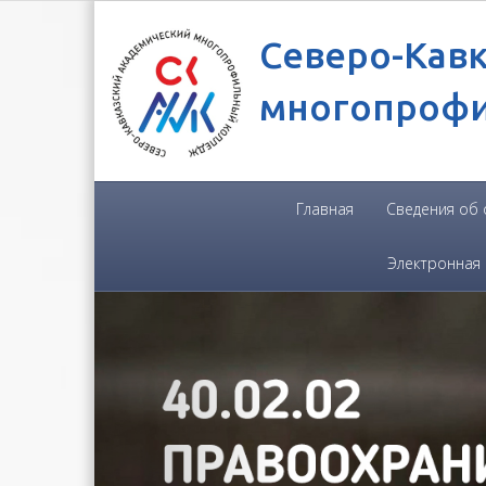
Северо-Кав
многопроф
Главная
Сведения об
Электронная
Previous