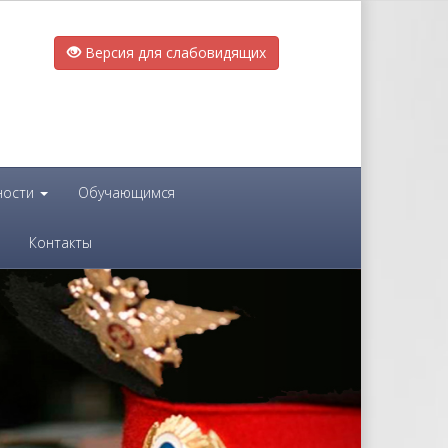
Версия для слабовидящих
ности
Обучающимся
Контакты
Next