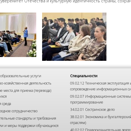
суверенитет Отечества и культурную идентичность страны, сохр
образовательные услуги
Специальности
о-хозяйственная деятельность
09.02.12 Техническая эксплуатация 
сопровождение информационных с
е места для приема (перевода)
ихся
09.02.07 Информационные системы
программирование
я среда
34.02.01 Сестринское дело
одное сотрудничество
38.02.01 Экономика и бухгалтерский
тельные стандарты и требования
отраслям)
ии и меры поддержки обучающихся
40.02.02 Правоохранительная деяте