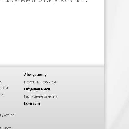
аняя историческую память и преемственность
Абитуриенту
и
Приёмная комиссия
истем
Обучающимся
 и
Расписание занятий
Контакты
 учет (по
льность