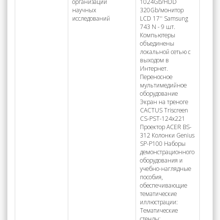
организации
1024Gb/HDD
научных
320Gb/монитор
исследований
LCD 17'' Samsung
743 N - 9 шт.
Компьютеры
объединены
локальной сетью с
выходом в
Интернет.
Переносное
мультимедийное
оборудование
Экран на треноге
CACTUS Triscreen
CS-PST-124x221
Проектор ACER BS-
312 Колонки Genius
SP-P100 Наборы
демонстрационного
оборудования и
учебно-наглядные
пособия,
обеспечивающие
тематические
иллюстрации:
Тематические
стенды: