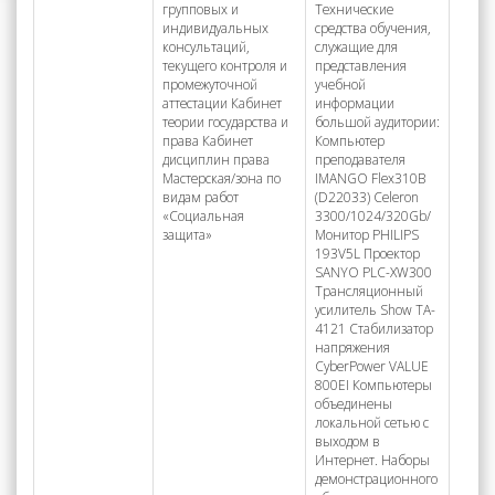
групповых и
Технические
индивидуальных
средства обучения,
консультаций,
служащие для
текущего контроля и
представления
промежуточной
учебной
аттестации Кабинет
информации
теории государства и
большой аудитории:
права Кабинет
Компьютер
дисциплин права
преподавателя
Мастерская/зона по
IMANGO Flex310B
видам работ
(D22033) Celeron
«Социальная
3300/1024/320Gb/
защита»
Монитор PHILIPS
193V5L Проектор
SANYO PLC-XW300
Трансляционный
усилитель Show TA-
4121 Стабилизатор
напряжения
CyberPower VALUE
800EI Компьютеры
объединены
локальной сетью с
выходом в
Интернет. Наборы
демонстрационного