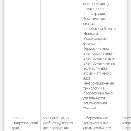
обеспечивающие
тематические
иллюстрации:
Тематические
стенды:
Кинематика-Законы
Ньютона-
Молекулярная
физика-
Термодинамика.
Электродинамика-
Электромагнетизм-
Электромагнитные
волны. Физика
атома и атомного
ядра.
Информационные
технологии в
профессиональной
деятельности.
Компьютерная
техника.
355008,
507 Помещение -
Оборудование:
Присп
Ставропольский
учебная аудитория
Компьютерные
испол
край, г.
для проведения
столы, стулья для
инва