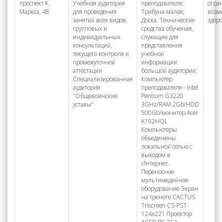
проспект К.
Учебная аудитория
преподавателя;
огра
Маркса, 48
для проведения
Трибуна малая;
возм
занятий всех видов,
Доска. Технические
здор
групповых и
средства обучения,
индивидуальных
служащие для
консультаций,
представления
текущего контроля и
учебной
промежуточной
информации
аттестации
большой аудитории:
Специализированная
Компьютер
аудитория
преподавателя - Intel
"Общевоинские
Pentium G3220
уставы"
3GHz/RAM 2Gb/HDD
500Gb/монитор Acer
K192HQL
Компьютеры
объединены
локальной сетью с
выходом в
Интернет.
Переносное
мультимедийное
оборудование Экран
на треноге CACTUS
Triscreen CS-PST-
124x221 Проектор