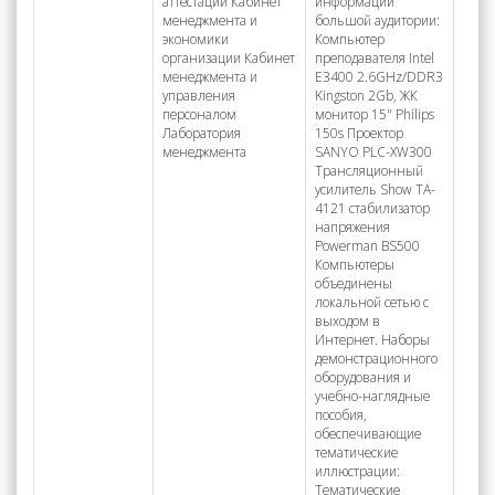
аттестации Кабинет
информации
менеджмента и
большой аудитории:
экономики
Компьютер
организации Кабинет
преподавателя Intel
менеджмента и
E3400 2.6GHz/DDR3
управления
Kingston 2Gb, ЖК
персоналом
монитор 15" Philips
Лаборатория
150s Проектор
менеджмента
SANYO PLC-XW300
Трансляционный
усилитель Show TA-
4121 стабилизатор
напряжения
Powerman BS500
Компьютеры
объединены
локальной сетью с
выходом в
Интернет. Наборы
демонстрационного
оборудования и
учебно-наглядные
пособия,
обеспечивающие
тематические
иллюстрации:
Тематические