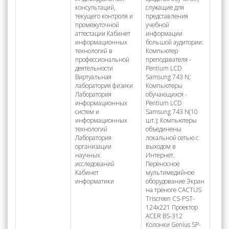
консультаций,
служащие для
текущего контроля и
представления
промежуточной
учебной
аттестации Кабинет
информации
информационных
большой аудитории:
технологий в
Компьютер
профессиональной
преподавателя -
деятельности
Pentium LCD
Виртуальная
Samsung 743 N;
лаборатория физики
Компьютеры
Лаборатория
обучающихся -
информационных
Pentium LCD
систем и
Samsung 743 N(10
информационных
шт.); Компьютеры
технологий
объединены
Лаборатория
локальной сетью с
организации
выходом в
научных
Интернет.
исследований
Переносное
Кабинет
мультимедийное
информатики
оборудование Экран
на треноге CACTUS
Triscreen CS-PST-
124x221 Проектор
ACER BS-312
Колонки Genius SP-