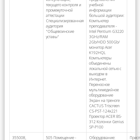
текущего контроля и
учебной
промежуточной
информации
аттестации
большой аудитории:
Специализированная
Компьютер
аудитория
преподавателя -
"Общевоинские
Intel Pentium G3220
уставы"
3GHz/RAM
2Gb/HDD 500Gb/
монитор Acer
K192HQL
Компьютеры
объединены
локальной сетью с
выходом в
Интернет.
Переносное
мультимедийное
оборудование
Экран на треноге
CACTUS Triscreen
CS-PST-124x221
Проектор ACER BS-
312 Колонки Genius
SP-P100
355008,
505 Помещение -
Оборудование:
Присп