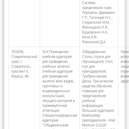
Система
юридических наук;
Портреты: Державин
Г.Р., Таганцев Н.С.,
Сперанский М.М.,
Фойницкий И.Я.,
Буцковский Н.А.,
Кони А.Ф.,
Ровинский Д.А.
355008,
504 Помещение -
Оборудование:
Прис
Ставропольский
учебная аудитория
Столы, стулья для
испо
край, г.
для проведения
обучающихся; Стол,
инва
Ставрополь,
учебных занятий
стул для
лица
проспект К.
Учебная аудитория
преподавателя;
огра
Маркса, 48
для проведения
Трибуна малая;
возм
занятий всех видов,
Доска. Технические
здор
групповых и
средства обучения,
индивидуальных
служащие для
консультаций,
представления
текущего контроля и
учебной
промежуточной
информации
аттестации
большой аудитории:
Специализированная
Компьютер
аудитория
преподавателя - Intel
"Общевоинские
Pentium G3220