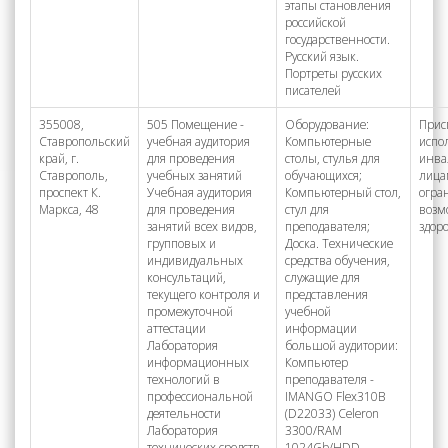
этапы становления
российской
государственности.
Русский язык.
Портреты русских
писателей
355008,
505 Помещение -
Оборудование:
Прис
Ставропольский
учебная аудитория
Компьютерные
испо
край, г.
для проведения
столы, стулья для
инва
Ставрополь,
учебных занятий
обучающихся;
лица
проспект К.
Учебная аудитория
Компьютерный стол,
огра
Маркса, 48
для проведения
стул для
возм
занятий всех видов,
преподавателя;
здор
групповых и
Доска. Технические
индивидуальных
средства обучения,
консультаций,
служащие для
текущего контроля и
представления
промежуточной
учебной
аттестации
информации
Лаборатория
большой аудитории:
информационных
Компьютер
технологий в
преподавателя -
профессиональной
IMANGO Flex310B
деятельности
(D22033) Celeron
Лаборатория
3300/RAM
технических средств
1024Gb/HDD