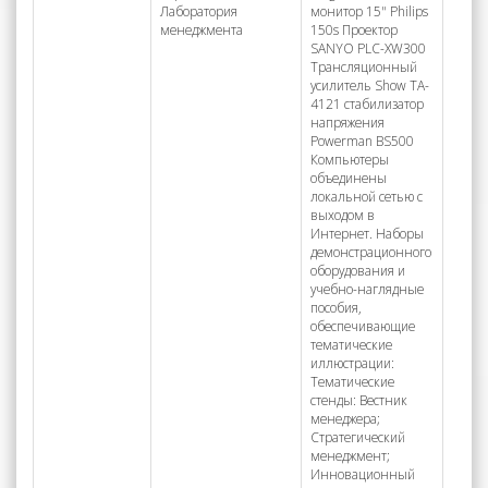
Лаборатория
монитор 15" Philips
менеджмента
150s Проектор
SANYO PLC-XW300
Трансляционный
усилитель Show TA-
4121 стабилизатор
напряжения
Powerman BS500
Компьютеры
объединены
локальной сетью с
выходом в
Интернет. Наборы
демонстрационного
оборудования и
учебно-наглядные
пособия,
обеспечивающие
тематические
иллюстрации:
Тематические
стенды: Вестник
менеджера;
Стратегический
менеджмент;
Инновационный