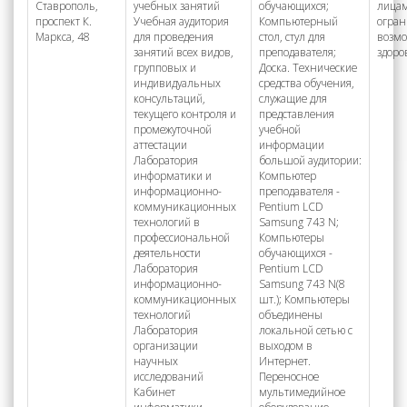
Ставрополь,
учебных занятий
обучающихся;
лицам
проспект К.
Учебная аудитория
Компьютерный
огра
Маркса, 48
для проведения
стол, стул для
возм
занятий всех видов,
преподавателя;
здоро
групповых и
Доска. Технические
индивидуальных
средства обучения,
консультаций,
служащие для
текущего контроля и
представления
промежуточной
учебной
аттестации
информации
Лаборатория
большой аудитории:
информатики и
Компьютер
информационно-
преподавателя -
коммуникационных
Pentium LCD
технологий в
Samsung 743 N;
профессиональной
Компьютеры
деятельности
обучающихся -
Лаборатория
Pentium LCD
информационно-
Samsung 743 N(8
коммуникационных
шт.); Компьютеры
технологий
объединены
Лаборатория
локальной сетью с
организации
выходом в
научных
Интернет.
исследований
Переносное
Кабинет
мультимедийное