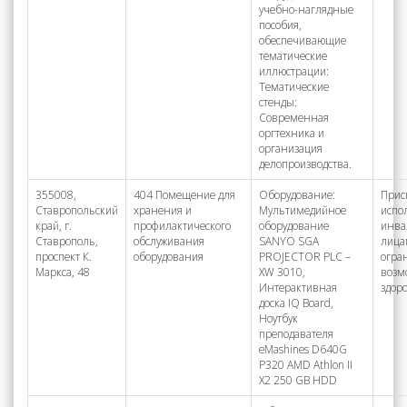
учебно-наглядные
пособия,
обеспечивающие
тематические
иллюстрации:
Тематические
стенды:
Современная
оргтехника и
организация
делопроизводства.
355008,
404 Помещение для
Оборудование:
Прис
Ставропольский
хранения и
Мультимедийное
испо
край, г.
профилактического
оборудование
инва
Ставрополь,
обслуживания
SANYO SGA
лица
проспект К.
оборудования
PROJECTOR PLC –
огра
Маркса, 48
XW 3010,
возм
Интерактивная
здор
доска IQ Board,
Ноутбук
преподавателя
eMashines D640G
P320 AMD Athlon II
X2 250 GB HDD