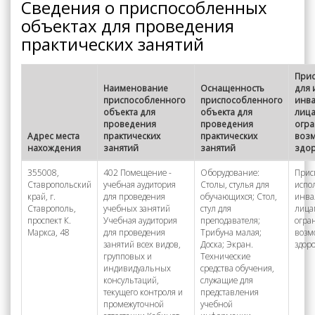
Сведения о приспособленных
объектах для проведения
практических занятий
Прис
Наименование
Оснащенность
для 
приспособленного
приспособленного
инв
объекта для
объекта для
лица
проведения
проведения
огр
Адрес места
практических
практических
воз
нахождения
занятий
занятий
здо
355008,
402 Помещение -
Оборудование:
Прис
Ставропольский
учебная аудитория
Столы, стулья для
испо
край, г.
для проведения
обучающихся; Стол,
инва
Ставрополь,
учебных занятий
стул для
лица
проспект К.
Учебная аудитория
преподавателя;
огра
Маркса, 48
для проведения
Трибуна малая;
возм
занятий всех видов,
Доска; Экран.
здор
групповых и
Технические
индивидуальных
средства обучения,
консультаций,
служащие для
текущего контроля и
представления
промежуточной
учебной