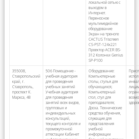
локальной сетью с
выходом в
Интернет.
Переносное
мультимедийное
оборудование
Экран на треноге
CACTUS Triscreen
CS-PST-124x221
Проектор ACER BS-
312 Колонки Genius
SP-P100
355008,
506 Помещение -
Оборудование:
Присп
Ставропольский
учебная аудитория
Компьютерные
испол
край, г.
для проведения
столы, стулья для
инва
Ставрополь,
учебных занятий
обучающихся;
лицам
проспект К.
Учебная аудитория
Компьютерный
огра
Маркса, 48
для проведения
стол, стул для
возм
занятий всех видов,
преподавателя;
здоро
групповых и
Доска. Технические
индивидуальных
средства обучения,
консультаций,
служащие для
текущего контроля и
представления
промежуточной
учебной
аттестации Кабинет
информации