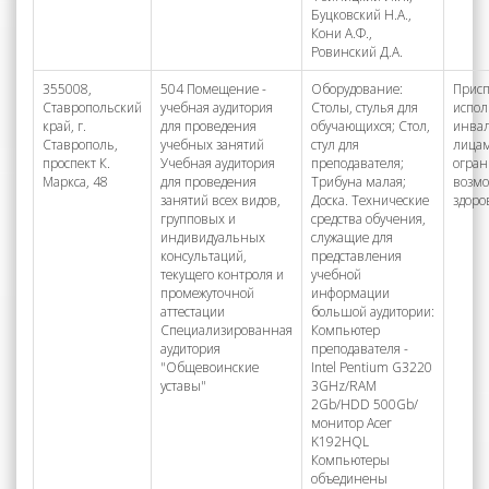
Буцковский Н.А.,
Кони А.Ф.,
Ровинский Д.А.
355008,
504 Помещение -
Оборудование:
Присп
Ставропольский
учебная аудитория
Столы, стулья для
испол
край, г.
для проведения
обучающихся; Стол,
инва
Ставрополь,
учебных занятий
стул для
лицам
проспект К.
Учебная аудитория
преподавателя;
огра
Маркса, 48
для проведения
Трибуна малая;
возм
занятий всех видов,
Доска. Технические
здоро
групповых и
средства обучения,
индивидуальных
служащие для
консультаций,
представления
текущего контроля и
учебной
промежуточной
информации
аттестации
большой аудитории:
Специализированная
Компьютер
аудитория
преподавателя -
"Общевоинские
Intel Pentium G3220
уставы"
3GHz/RAM
2Gb/HDD 500Gb/
монитор Acer
K192HQL
Компьютеры
объединены