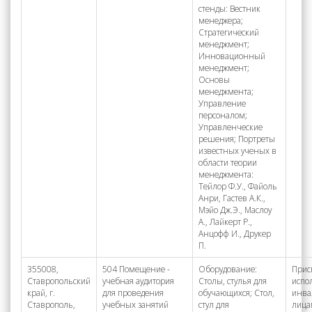
стенды: Вестник
менеджера;
Стратегический
менеджмент;
Инновационный
менеджмент;
Основы
менеджмента;
Управление
персоналом;
Управленческие
решения; Портреты
известных ученых в
области теории
менеджмента:
Тейлор Ф.У., Файоль
Анри, Гастев А.К.,
Мэйо Дж.Э., Маслоу
А., Лайкерт Р.,
Анцофф И., Друкер
П.
355008,
504 Помещение -
Оборудование:
Прис
Ставропольский
учебная аудитория
Столы, стулья для
испо
край, г.
для проведения
обучающихся; Стол,
инва
Ставрополь,
учебных занятий
стул для
лица