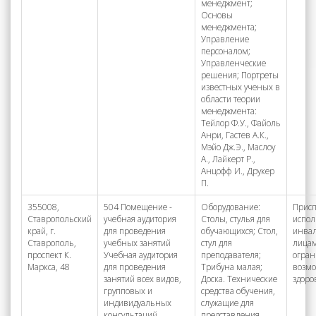
менеджмент;
Основы
менеджмента;
Управление
персоналом;
Управленческие
решения; Портреты
известных ученых в
области теории
менеджмента:
Тейлор Ф.У., Файоль
Анри, Гастев А.К.,
Мэйо Дж.Э., Маслоу
А., Лайкерт Р.,
Анцофф И., Друкер
П.
355008,
504 Помещение -
Оборудование:
Присп
Ставропольский
учебная аудитория
Столы, стулья для
испол
край, г.
для проведения
обучающихся; Стол,
инва
Ставрополь,
учебных занятий
стул для
лицам
проспект К.
Учебная аудитория
преподавателя;
огра
Маркса, 48
для проведения
Трибуна малая;
возм
занятий всех видов,
Доска. Технические
здоро
групповых и
средства обучения,
индивидуальных
служащие для
консультаций,
представления