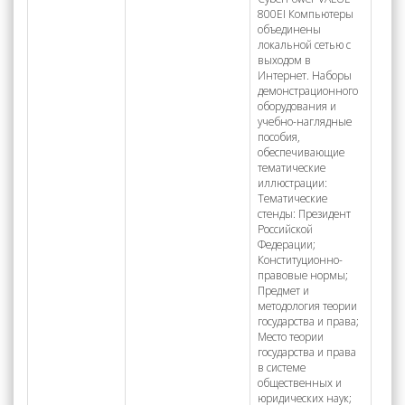
800EI Компьютеры
объединены
локальной сетью с
выходом в
Интернет. Наборы
демонстрационного
оборудования и
учебно-наглядные
пособия,
обеспечивающие
тематические
иллюстрации:
Тематические
стенды: Президент
Российской
Федерации;
Конституционно-
правовые нормы;
Предмет и
методология теории
государства и права;
Место теории
государства и права
в системе
общественных и
юридических наук;