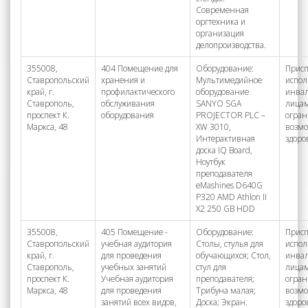
Современная
оргтехника и
организация
делопроизводства.
355008,
404 Помещение для
Оборудование:
Присп
Ставропольский
хранения и
Мультимедийное
испол
край, г.
профилактического
оборудование
инва
Ставрополь,
обслуживания
SANYO SGA
лицам
проспект К.
оборудования
PROJECTOR PLC –
огра
Маркса, 48
XW 3010,
возм
Интерактивная
здоро
доска IQ Board,
Ноутбук
преподавателя
eMashines D640G
P320 AMD Athlon II
X2 250 GB HDD
355008,
405 Помещение -
Оборудование:
Присп
Ставропольский
учебная аудитория
Столы, стулья для
испол
край, г.
для проведения
обучающихся; Стол,
инва
Ставрополь,
учебных занятий
стул для
лицам
проспект К.
Учебная аудитория
преподавателя;
огра
Маркса, 48
для проведения
Трибуна малая;
возм
занятий всех видов,
Доска; Экран.
здоро