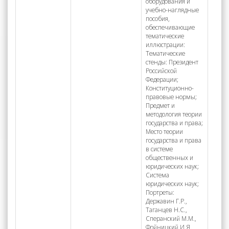
оборудования и
учебно-наглядные
пособия,
обеспечивающие
тематические
иллюстрации:
Тематические
стенды: Президент
Российской
Федерации;
Конституционно-
правовые нормы;
Предмет и
методология теории
государства и права;
Место теории
государства и права
в системе
общественных и
юридических наук;
Система
юридических наук;
Портреты:
Державин Г.Р.,
Таганцев Н.С.,
Сперанский М.М.,
Фойницкий И.Я.,