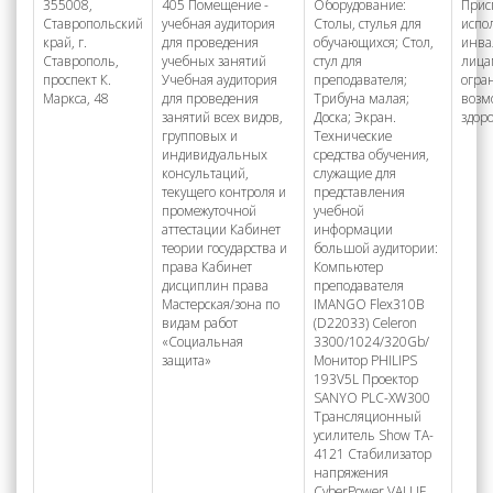
355008,
405 Помещение -
Оборудование:
Прис
Ставропольский
учебная аудитория
Столы, стулья для
испо
край, г.
для проведения
обучающихся; Стол,
инва
Ставрополь,
учебных занятий
стул для
лица
проспект К.
Учебная аудитория
преподавателя;
огра
Маркса, 48
для проведения
Трибуна малая;
возм
занятий всех видов,
Доска; Экран.
здор
групповых и
Технические
индивидуальных
средства обучения,
консультаций,
служащие для
текущего контроля и
представления
промежуточной
учебной
аттестации Кабинет
информации
теории государства и
большой аудитории:
права Кабинет
Компьютер
дисциплин права
преподавателя
Мастерская/зона по
IMANGO Flex310B
видам работ
(D22033) Celeron
«Социальная
3300/1024/320Gb/
защита»
Монитор PHILIPS
193V5L Проектор
SANYO PLC-XW300
Трансляционный
усилитель Show TA-
4121 Стабилизатор
напряжения
CyberPower VALUE