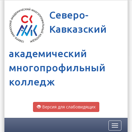
Северо-
Кавказский
академический
многопрофильный
колледж
Версия для слабовидящих
Toggle
navigatio