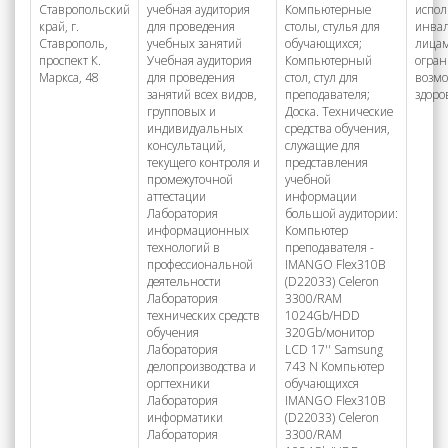
Ставропольский
учебная аудитория
Компьютерные
испол
край, г.
для проведения
столы, стулья для
инва
Ставрополь,
учебных занятий
обучающихся;
лицам
проспект К.
Учебная аудитория
Компьютерный
огра
Маркса, 48
для проведения
стол, стул для
возм
занятий всех видов,
преподавателя;
здоро
групповых и
Доска. Технические
индивидуальных
средства обучения,
консультаций,
служащие для
текущего контроля и
представления
промежуточной
учебной
аттестации
информации
Лаборатория
большой аудитории:
информационных
Компьютер
технологий в
преподавателя -
профессиональной
IMANGO Flex310B
деятельности
(D22033) Celeron
Лаборатория
3300/RAM
технических средств
1024Gb/HDD
обучения
320Gb/монитор
Лаборатория
LCD 17'' Samsung
делопроизводства и
743 N Компьютер
оргтехники
обучающихся
Лаборатория
IMANGO Flex310B
информатики
(D22033) Celeron
Лаборатория
3300/RAM