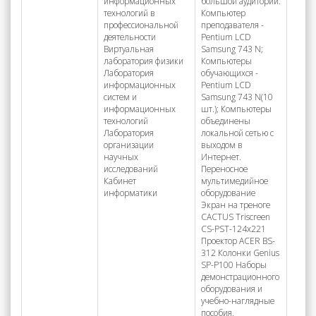
информационных
большой аудитории:
технологий в
Компьютер
профессиональной
преподавателя -
деятельности
Pentium LCD
Виртуальная
Samsung 743 N;
лаборатория физики
Компьютеры
Лаборатория
обучающихся -
информационных
Pentium LCD
систем и
Samsung 743 N(10
информационных
шт.); Компьютеры
технологий
объединены
Лаборатория
локальной сетью с
организации
выходом в
научных
Интернет.
исследований
Переносное
Кабинет
мультимедийное
информатики
оборудование
Экран на треноге
CACTUS Triscreen
CS-PST-124x221
Проектор ACER BS-
312 Колонки Genius
SP-P100 Наборы
демонстрационного
оборудования и
учебно-наглядные
пособия,