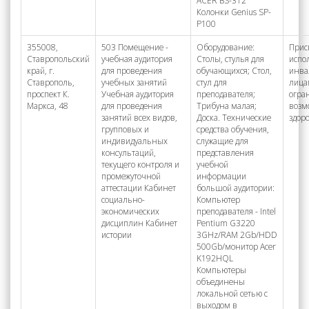
ACER BS-312
Колонки Genius SP-
P100
355008,
503 Помещение -
Оборудование:
Прис
Ставропольский
учебная аудитория
Столы, стулья для
испо
край, г.
для проведения
обучающихся; Стол,
инва
Ставрополь,
учебных занятий
стул для
лица
проспект К.
Учебная аудитория
преподавателя;
огра
Маркса, 48
для проведения
Трибуна малая;
возм
занятий всех видов,
Доска. Технические
здор
групповых и
средства обучения,
индивидуальных
служащие для
консультаций,
представления
текущего контроля и
учебной
промежуточной
информации
аттестации Кабинет
большой аудитории:
социально-
Компьютер
экономических
преподавателя - Intel
дисциплин Кабинет
Pentium G3220
истории
3GHz/RAM 2Gb/HDD
500Gb/монитор Acer
K192HQL
Компьютеры
объединены
локальной сетью с
выходом в