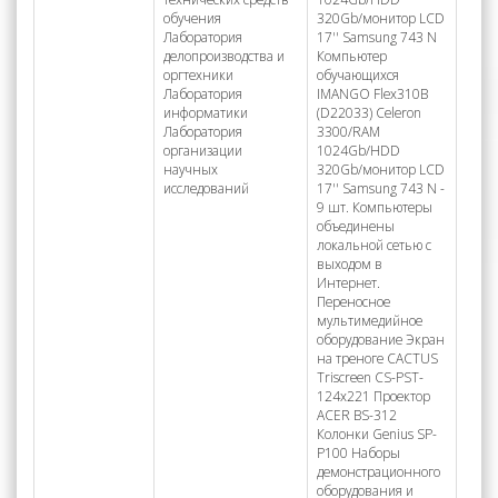
обучения
320Gb/монитор LCD
Лаборатория
17'' Samsung 743 N
делопроизводства и
Компьютер
оргтехники
обучающихся
Лаборатория
IMANGO Flex310B
информатики
(D22033) Celeron
Лаборатория
3300/RAM
организации
1024Gb/HDD
научных
320Gb/монитор LCD
исследований
17'' Samsung 743 N -
9 шт. Компьютеры
объединены
локальной сетью с
выходом в
Интернет.
Переносное
мультимедийное
оборудование Экран
на треноге CACTUS
Triscreen CS-PST-
124x221 Проектор
ACER BS-312
Колонки Genius SP-
P100 Наборы
демонстрационного
оборудования и