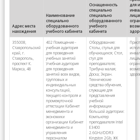
Оснащенность
для 
специально
инва
Наименование
специально
лица
специально
оборудованного
огра
Адрес места
оборудованного
учебного
возм
нахождения
учебного кабинета
кабинета
здор
355008,
402 Помещение -
Оборудование:
Присп
Ставропольский
учебная аудитория
Столы, стулья для
испол
край, г.
для проведения
обучающихся; Стол,
инва
Ставрополь,
учебных занятий
стул для
лицам
проспект К.
Учебная аудитория
преподавателя;
огра
Маркса, 48
для проведения
Трибуна малая;
возм
занятий всех видов,
Доска; Экран.
здоро
групповых и
Технические
индивидуальных
средства обучения,
консультаций,
служащие для
текущего контроля и
представления
промежуточной
учебной
аттестации Кабинет
информации
менеджмента и
большой аудитории:
экономики
Компьютер
организации Кабинет
преподавателя Intel
менеджмента и
E3400
управления
2.6GHz/DDR3
персоналом
Kingston 2Gb, ЖК