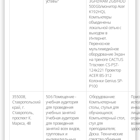
уставы"
3GHz/RAM 2Gb/HDD
500Gb/монитор Acer
K192HQL
Компьютеры
объединены
локальной сетью с
выходом в
Интернет.
Переносное
мультимедийное
оборудование Экран
на треноге CACTUS
Triscreen CS-PST-
124x221 Проектор
ACER BS-312
Колонки Genius SP-
P100
355008,
506 Помещение -
Оборудование:
Прис
Ставропольский
учебная аудитория
Компьютерные
испо
край, г.
для проведения
столы, стулья для
инва
Ставрополь,
учебных занятий
обучающихся;
лица
проспект К.
Учебная аудитория
Компьютерный стол,
огра
Маркса, 48
для проведения
стул для
возм
занятий всех видов,
преподавателя;
здор
групповых и
Доска. Технические
индивидуальных
средства обучения,