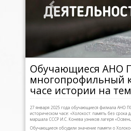
Обучающиеся АНО П
многопрофильный ко
часе истории на тем
27 января 2025 года обучающиеся филиала АНО ПО
историческом часе: «Холокост: память без срока
маршала СССР И.С. Конева узников лагеря «Освенц
Обучающиеся обсудили значение памяти о Холоко