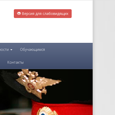
Версия для слабовидящих
ности
Обучающимся
Контакты
Next