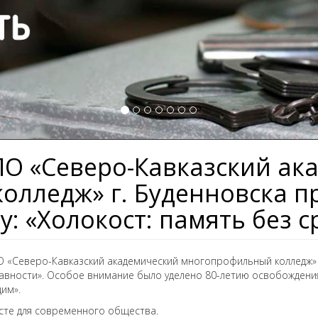
О «Северо-Кавказский ак
лледж» г. Буденновска пр
у: «Холокост: память без 
 «Северо-Кавказский академический многопрофильный колледж» 
 давности». Особое внимание было уделено 80-летию освобожден
им».
сте для современного общества.