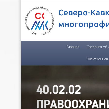
Северо-Кав
многопроф
Главная
Сведения об
Электронная
Previous