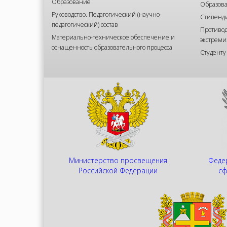
Образование
Образова
Руководство. Педагогический (научно-
Стипенд
педагогический) состав
Противод
Материально-техническое обеспечение и
экстреми
оснащенность образовательного процесса
Студенту
Министерство просвещения
Федер
Российской Федерации
сф