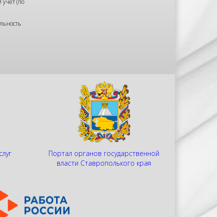
 учет (по
льность
слуг
Портал органов государственной
и
власти Ставрополького края